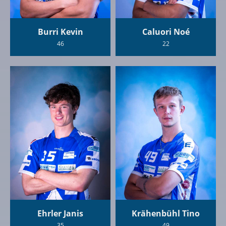
Burri Kevin
Caluori Noé
46
22
Ehrler Janis
Krähenbühl Tino
35
49