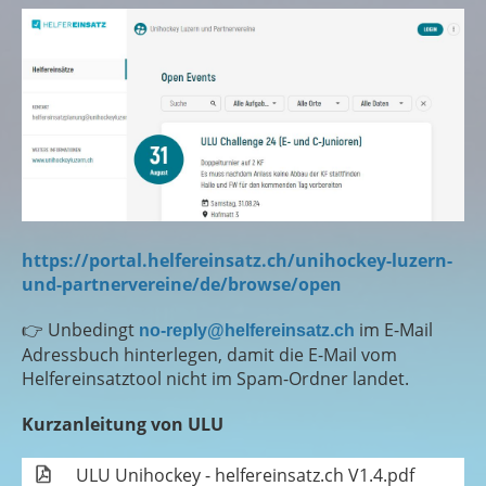
https://portal.helfereinsatz.ch/unihockey-luzern-
und-partnervereine/de/browse/open
👉 Unbedingt
im E-Mail
no-reply@helfereinsatz.ch
Adressbuch hinterlegen, damit die E-Mail vom
Helfereinsatztool nicht im Spam-Ordner landet.
Kurzanleitung von ULU
ULU Unihockey - helfereinsatz.ch V1.4.pdf