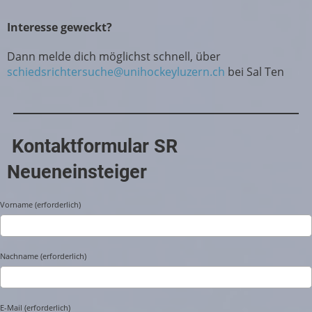
Interesse geweckt?
Dann melde dich möglichst schnell, über
schiedsrichtersuche@unihockeyluzern.ch
bei Sal Ten
Kontaktformular SR
Neueneinsteiger
Vorname (erforderlich)
Nachname (erforderlich)
E-Mail (erforderlich)