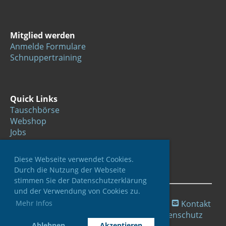
Mitglied werden
Anmelde Formulare
Schnuppertraining
Quick Links
Tauschbörse
Webshop
Jobs
Links
Diese Webseite verwendet Cookies.
Durch die Nutzung der Webseite
stimmen Sie der Datenschutzerklärung
und der Verwendung von Cookies zu.
Mehr Infos
© 2024 Unihockey Luzern
by ClubDesk
|
Kontakt
|
WebMaster
|
Impressum
|
Datenschutz
Ablehnen
Akzeptieren