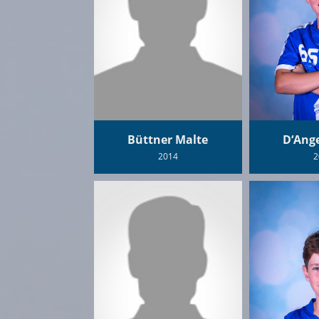
Büttner Malte
D‘Ang
2014
2