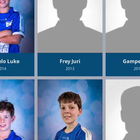
elo Luke
Frey Juri
Gamper
014
2013
20