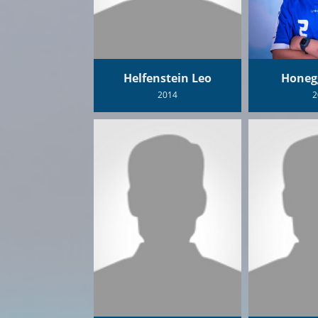
Helfenstein Leo
Honeg
2014
2