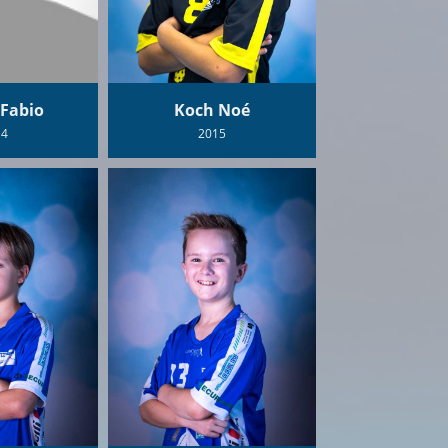
 Fabio
Koch Noé
14
2015