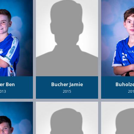
er Ben
Bucher Jamie
Buholze
013
2015
20