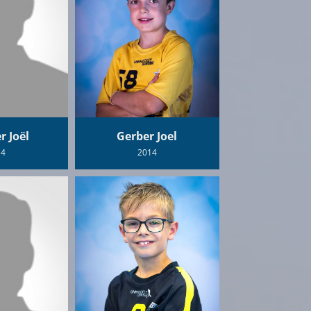
 Joël
Gerber Joel
14
2014