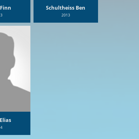
 Finn
Schultheiss Ben
13
2013
Elias
14