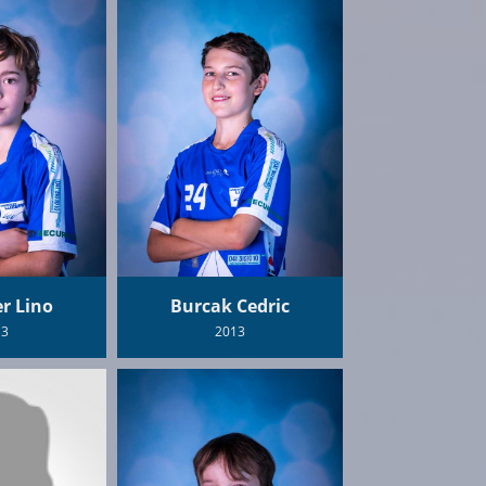
r Lino
Burcak Cedric
13
2013