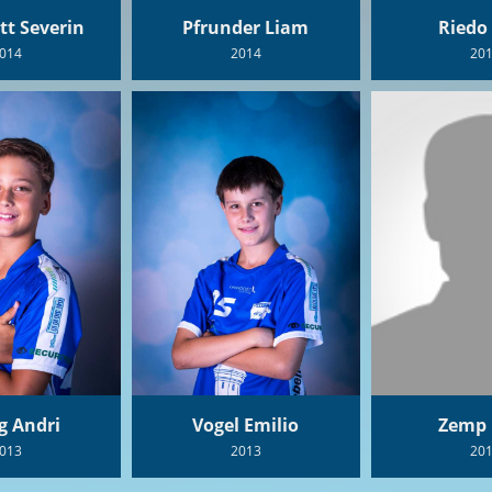
t Severin
Pfrunder Liam
Riedo
014
2014
20
g Andri
Vogel Emilio
Zemp 
013
2013
20